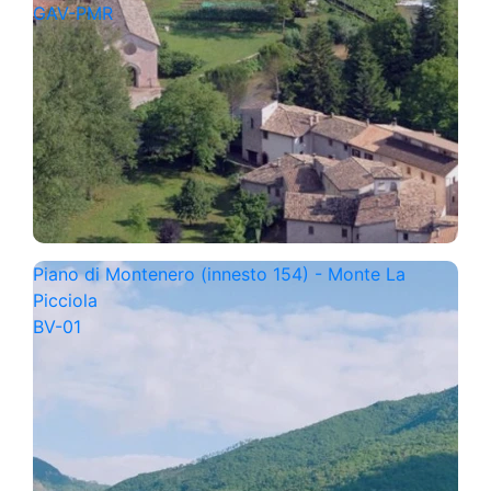
GAV-PMR
Piano di Montenero (innesto 154) - Monte La
Picciola
BV-01