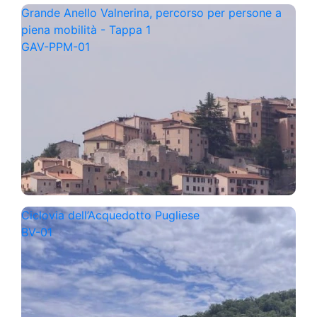
Grande Anello Valnerina, percorso per persone a
piena mobilità - Tappa 1
GAV-PPM-01
Ciclovia dell’Acquedotto Pugliese
BV-01